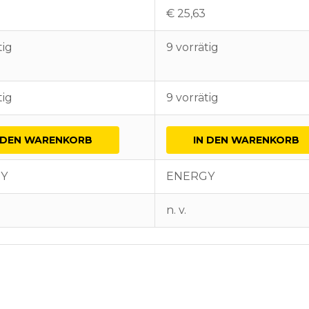
2
€
25,63
tig
9 vorrätig
tig
9 vorrätig
 DEN WARENKORB
IN DEN WARENKORB
Y
ENERGY
n. v.