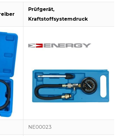
Prüfgerät,
Prüfge
eiber
Kraftstoffsystemdruck
Kraft
NE00023
NE000