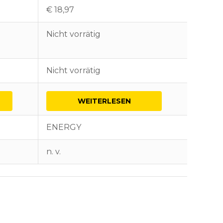
€
18,97
€
40,0
Nicht vorrätig
2 vorrä
Nicht vorrätig
2 vorrä
WEITERLESEN
I
ENERGY
ENER
n. v.
n. v.