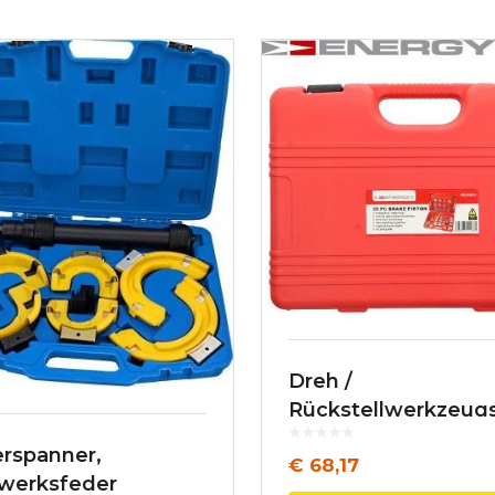
Dreh /
Rückstellwerkzeugs
Bremssattelkolben
rspanner,
€
68,17
werksfeder