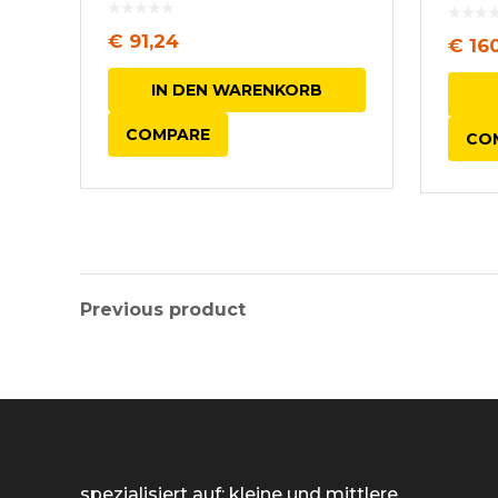
€
91,24
€
160
IN DEN WARENKORB
COMPARE
CO
Previous product
spezialisiert auf: kleine und mittlere