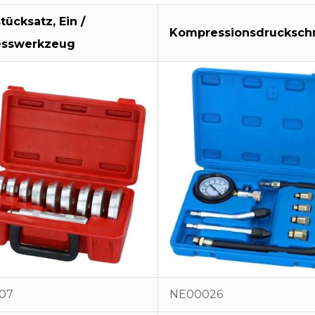
tücksatz, Ein /
Kompressionsdruckschr
esswerkzeug
07
NE00026