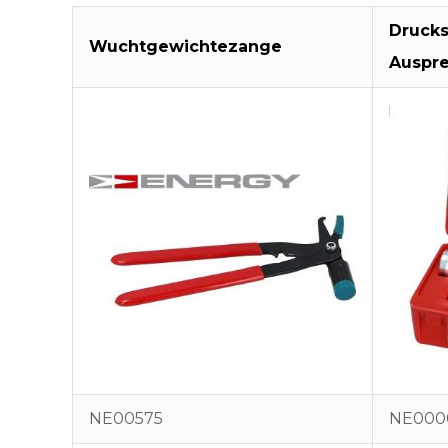
Drucks
Wuchtgewichtezange
Auspr
NE00575
NE000