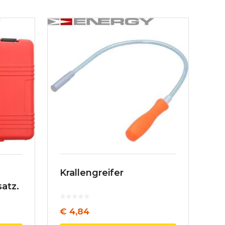
Krallengreifer
atz,
€
4,84