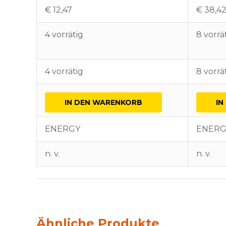
€
12,47
€
38,4
4 vorrätig
8 vorrä
4 vorrätig
8 vorrä
IN DEN WARENKORB
IN
ENERGY
ENERG
n. v.
n. v.
Ähnliche Produkte