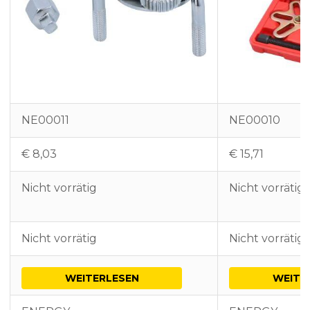
NE00011
NE00010
€
8,03
€
15,71
Nicht vorrätig
Nicht vorrätig
Nicht vorrätig
Nicht vorrätig
WEITERLESEN
WEITE