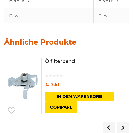
ENERGY
ENERGY
n. v.
n. v.
Ähnliche Produkte
Ölfilterband
€
7,51
IN DEN WARENKORB
COMPARE