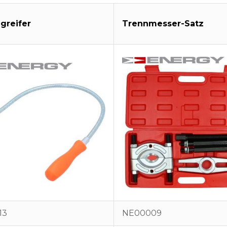
ngreifer
Trennmesser-Satz
13
NE00009