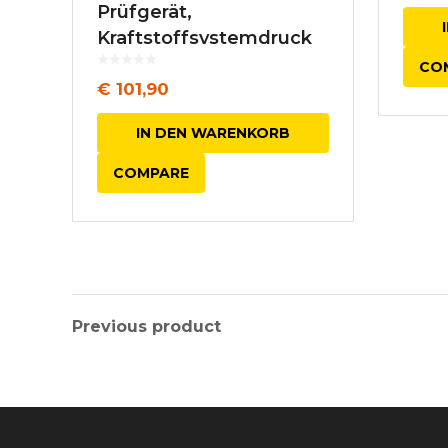
Prüfgerät,
Kraftstoffsystemdruck
CO
€
101,90
IN DEN WARENKORB
COMPARE
Previous product