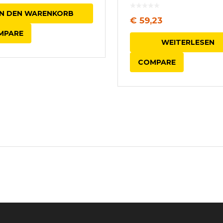
Bremssattelkolben
IN DEN WARENKORB
€
59,23
MPARE
WEITERLESEN
COMPARE