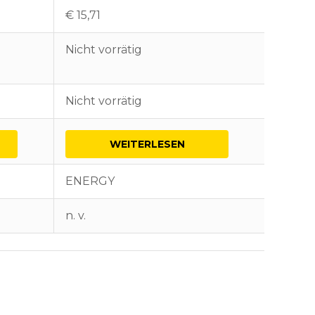
€
15,71
€
40,0
Nicht vorrätig
2 vorrä
Nicht vorrätig
2 vorrä
WEITERLESEN
I
ENERGY
ENER
n. v.
n. v.