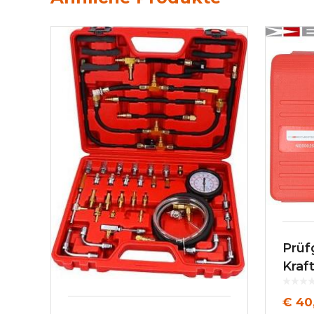
Prüf
Kraf
€
40