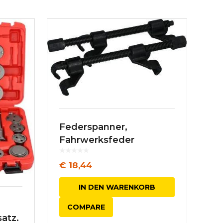
Federspanner,
Fahrwerksfeder
€
18,44
IN DEN WARENKORB
COMPARE
atz,