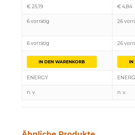
€
25,19
€
4,84
6 vorrätig
26 vorr
6 vorrätig
26 vorr
IN DEN WARENKORB
IN
ENERGY
ENERG
n. v.
n. v.
Ähnliche Produkte