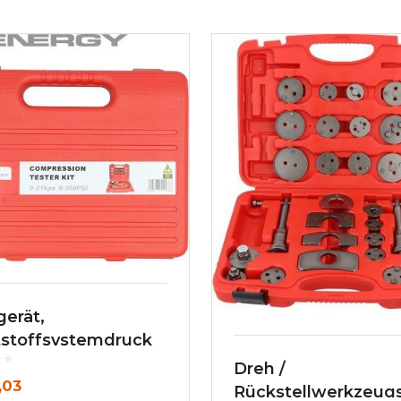
gerät,
tstoffsystemdruck
Dreh /
,03
Rückstellwerkzeugs