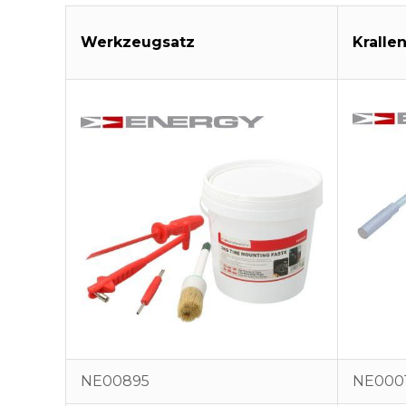
Werkzeugsatz
Kralle
NE00895
NE000