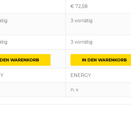
€
72,58
ätig
3 vorrätig
ätig
3 vorrätig
 DEN WARENKORB
IN DEN WARENKORB
Y
ENERGY
n. v.