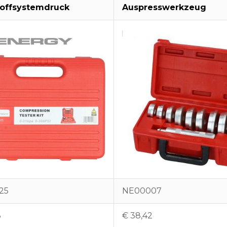
toffsystemdruck
Auspresswerkzeug
25
NE00007
3
€
38,42