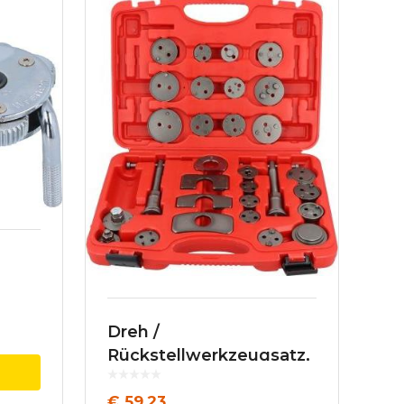
Dreh /
Rückstellwerkzeugsatz,
Bremssattelkolben
€
59,23