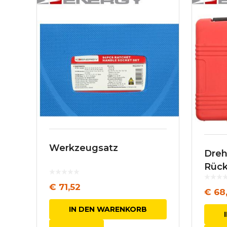
Werkzeugsatz
Dreh
Rück
Brem
€
71,52
€
68,
IN DEN WARENKORB