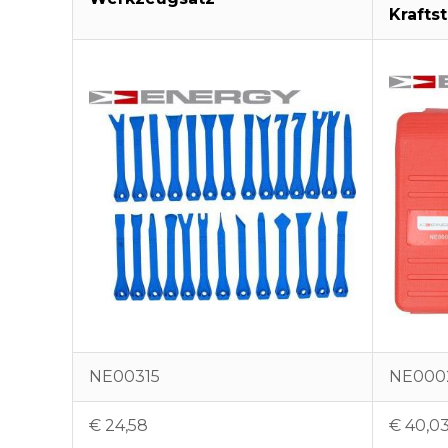
Krafts
NE00315
NE000
€
24,58
€
40,0