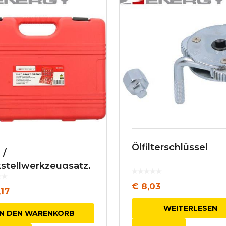
Ölfilterschlüssel
 /
stellwerkzeugsatz,
ssattelkolben
€
8,03
17
WEITERLESEN
IN DEN WARENKORB