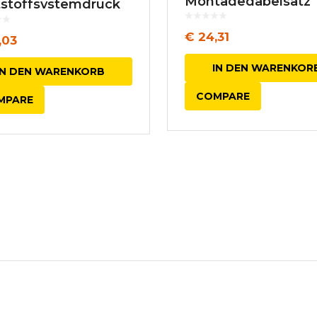
Montagegabelsatz
tstoffsystemdruck
€
24,31
,03
IN DEN WARENKOR
IN DEN WARENKORB
COMPARE
MPARE