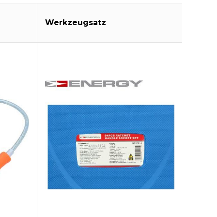
Werkzeugsatz
Ölfilt