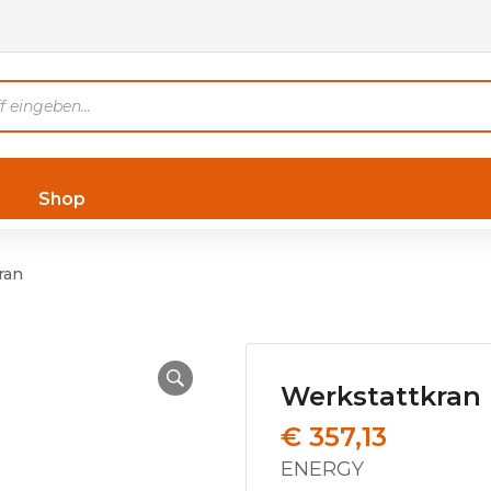
Shop
ran
Werkstattkran
€
357,13
ENERGY