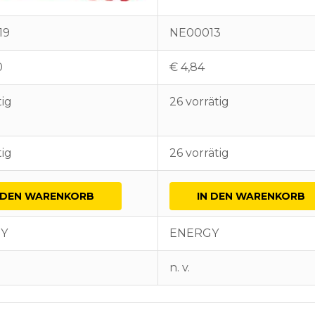
19
NE00013
0
€
4,84
tig
26 vorrätig
tig
26 vorrätig
 DEN WARENKORB
IN DEN WARENKORB
Y
ENERGY
n. v.