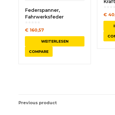
Kraf
Federspanner,
€
40
Fahrwerksfeder
€
160,57
CO
WEITERLESEN
COMPARE
Previous product