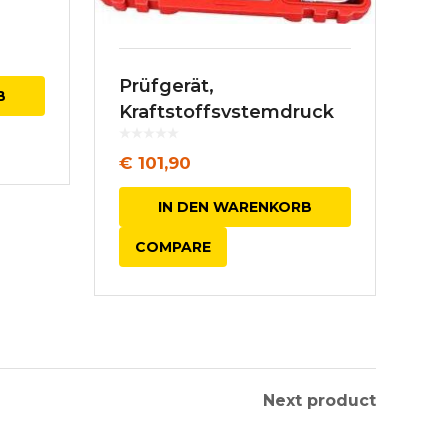
Prüfgerät,
B
Kraftstoffsystemdruck
€
101,90
IN DEN WARENKORB
COMPARE
Next product