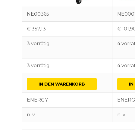
NE00365
NE000
€
357,13
€
101,9
3 vorrätig
4 vorrä
3 vorrätig
4 vorrä
IN DEN WARENKORB
IN
ENERGY
ENERG
n. v.
n. v.