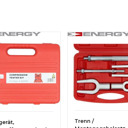
Trenn /
gerät,