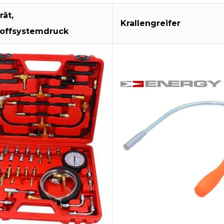
rät,
Krallengreifer
toffsystemdruck