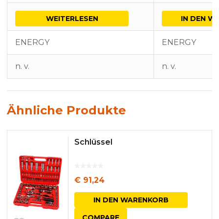
WEITERLESEN
IN DEN W
ENERGY
ENERGY
n. v.
n. v.
Ähnliche Produkte
Schlüssel
€
91,24
IN DEN WARENKORB
COMPARE