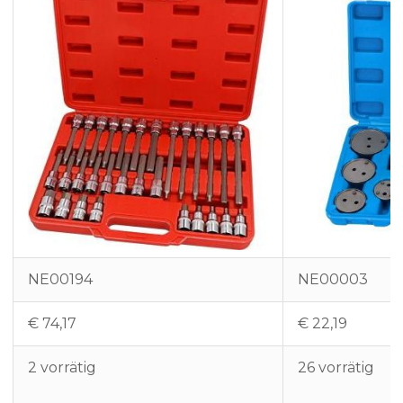
NE00194
NE00003
€
74,17
€
22,19
2 vorrätig
26 vorrätig