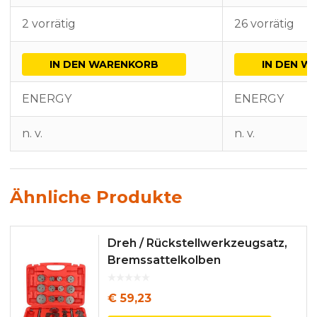
2 vorrätig
26 vorrätig
IN DEN WARENKORB
IN DEN W
ENERGY
ENERGY
n. v.
n. v.
Ähnliche Produkte
Dreh / Rückstellwerkzeugsatz,
Bremssattelkolben
€
59,23