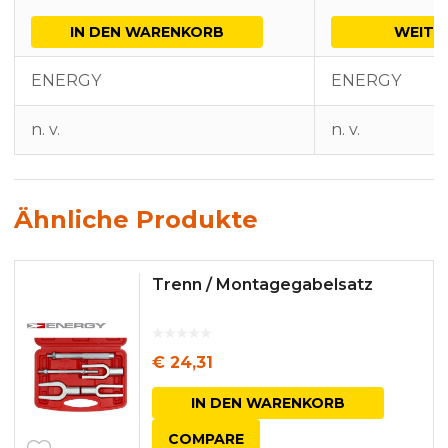
IN DEN WARENKORB
WEITE
ENERGY
ENERGY
n. v.
n. v.
Ähnliche Produkte
Trenn / Montagegabelsatz
€
24,31
IN DEN WARENKORB
COMPARE