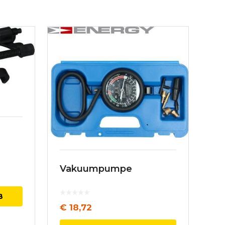
Vakuumpumpe
B
€
18,72