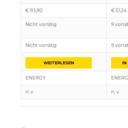
€
93,90
€
51,24
Nicht vorrätig
9 vorrä
Nicht vorrätig
9 vorrä
WEITERLESEN
IN
ENERGY
ENERG
n. v.
n. v.