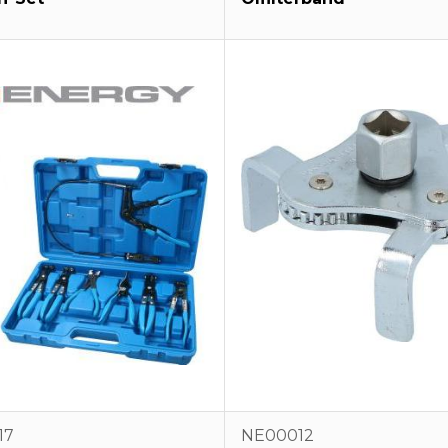
17
NE00012