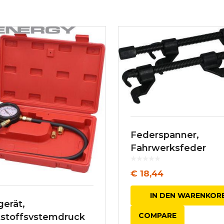
Federspanner,
Fahrwerksfeder
€
18,44
IN DEN WARENKOR
gerät,
COMPARE
tstoffsystemdruck