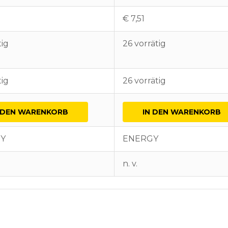
€
7,51
tig
26 vorrätig
tig
26 vorrätig
 DEN WARENKORB
IN DEN WARENKORB
Y
ENERGY
n. v.