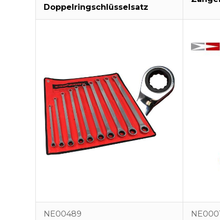
Doppelringschlüsselsatz
NE00489
NE000