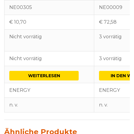
NE00305
NE00009
€
10,70
€
72,58
Nicht vorrätig
3 vorrätig
Nicht vorrätig
3 vorrätig
WEITERLESEN
IN DEN W
ENERGY
ENERGY
n. v.
n. v.
Ähnliche Produkte