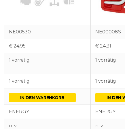
NE00530
NE00008S
€
24,95
€
24,31
1 vorrätig
1 vorrätig
1 vorrätig
1 vorrätig
IN DEN WARENKORB
IN DEN W
ENERGY
ENERGY
n. v.
n. v.