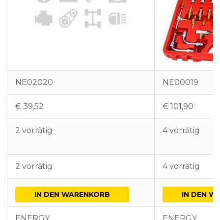
NE02020
NE00019
€
39,52
€
101,90
2 vorrätig
4 vorrätig
2 vorrätig
4 vorrätig
IN DEN WARENKORB
IN DEN W
ENERGY
ENERGY