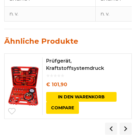
n. v.
n. v.
Ähnliche Produkte
Prüfgerät,
Kraftstoffsystemdruck
€
101,90
IN DEN WARENKORB
COMPARE