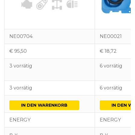
NE00704
NE00021
€
95,50
€
18,72
3 vorrätig
6 vorrätig
3 vorrätig
6 vorrätig
IN DEN WARENKORB
IN DEN W
ENERGY
ENERGY
n. v.
n. v.