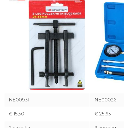
NE00931
NE00026
€
15,50
€
25,63
2 vorrätig
9 vorrätig