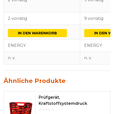
2 vorrätig
9 vorrätig
IN DEN WARENKORB
IN DEN W
ENERGY
ENERGY
n. v.
n. v.
Ähnliche Produkte
Prüfgerät,
Kraftstoffsystemdruck