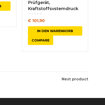
Prüfgerät,
B
Kraftstoffsystemdruck
€
101,90
IN DEN WARENKORB
COMPARE
Next product