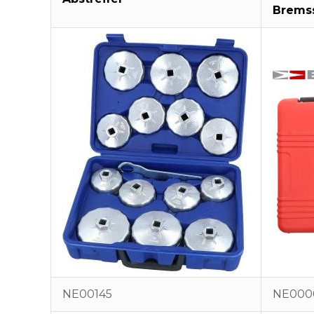
Bremss
NE00145
NE000