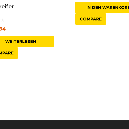
reifer
IN DEN WARENKOR
COMPARE
84
WEITERLESEN
MPARE