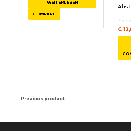
WEITERLESEN
Abst
COMPARE
€
12,
CO
Previous product