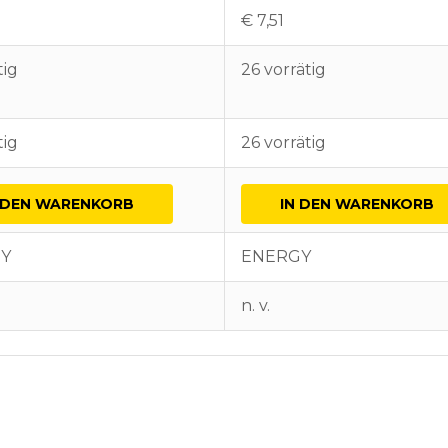
€
7,51
tig
26 vorrätig
tig
26 vorrätig
 DEN WARENKORB
IN DEN WARENKORB
Y
ENERGY
n. v.