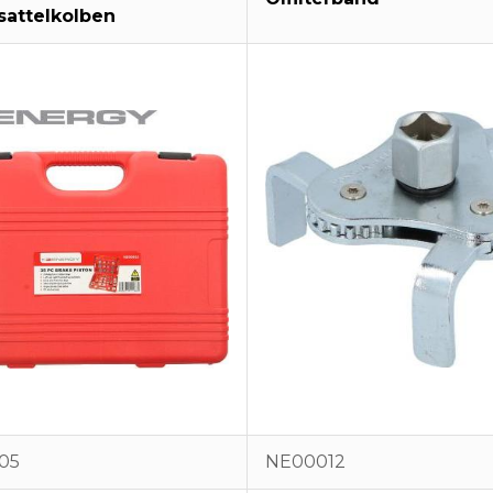
attelkolben
05
NE00012