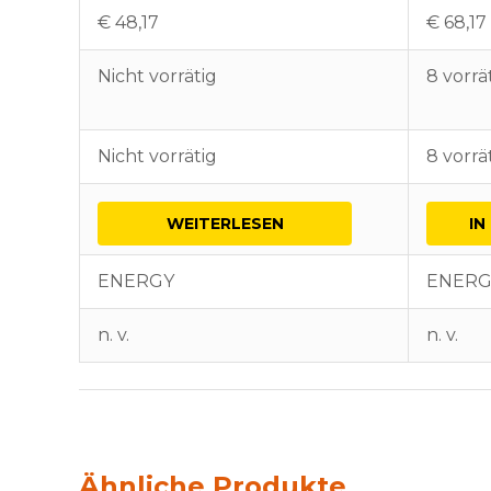
€
48,17
€
68,17
Nicht vorrätig
8 vorrä
Nicht vorrätig
8 vorrä
WEITERLESEN
IN
ENERGY
ENERG
n. v.
n. v.
Ähnliche Produkte