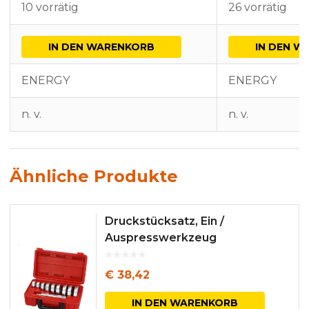
10 vorrätig
26 vorrätig
IN DEN WARENKORB
IN DEN W
ENERGY
ENERGY
n. v.
n. v.
Ähnliche Produkte
Druckstücksatz, Ein /
Auspresswerkzeug
€
38,42
IN DEN WARENKORB