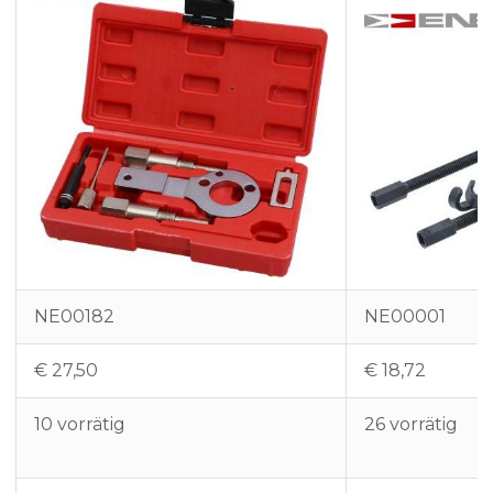
NE00182
NE00001
€
27,50
€
18,72
10 vorrätig
26 vorrätig