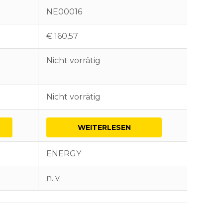
NE00016
NE000
€
160,57
€
101,9
Nicht vorrätig
4 vorrä
Nicht vorrätig
4 vorrä
WEITERLESEN
I
ENERGY
ENER
n. v.
n. v.