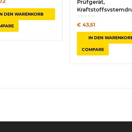
72
Prüfgerät,
Kraftstoffsystemdr
IN DEN WARENKORB
€
43,51
MPARE
IN DEN WARENKOR
COMPARE