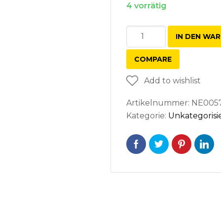
4 vorrätig
Stabschleifer
IN DEN WA
(Druckluft)
Menge
COMPARE
Add to wishlist
Artikelnummer:
NE005
Kategorie:
Unkategorisi