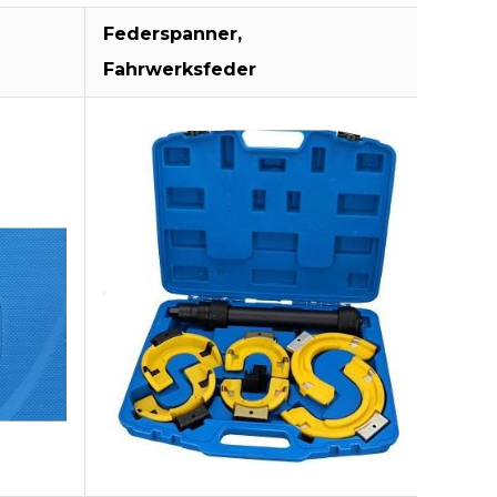
Federspanner,
Prüfge
Fahrwerksfeder
Kraft