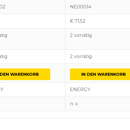
02
NE00014
€
71,52
ätig
2 vorrätig
ätig
2 vorrätig
 DEN WARENKORB
IN DEN WARENKORB
Y
ENERGY
n. v.