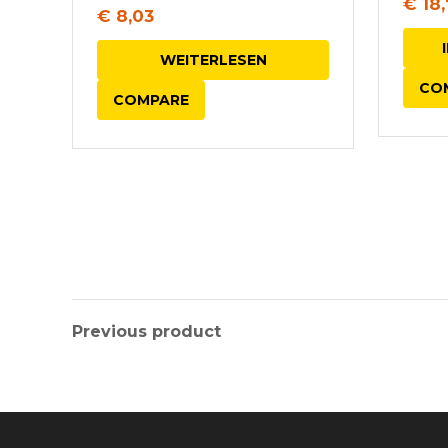
€
18,
€
8,03
WEITERLESEN
CO
COMPARE
Previous product