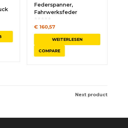
Federspanner,
uck
Fahrwerksfeder
€
160,57
B
WEITERLESEN
COMPARE
Next product