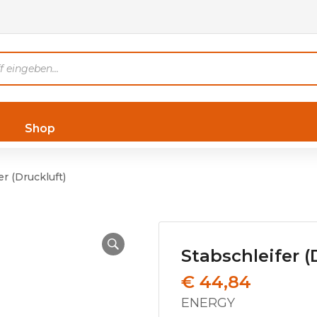
Shop
er (Druckluft)
Stabschleifer (
€
44,84
ENERGY