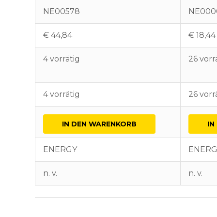
NE00578
NE000
€
44,84
€
18,44
4 vorrätig
26 vorr
4 vorrätig
26 vorr
IN DEN WARENKORB
IN
ENERGY
ENERG
n. v.
n. v.