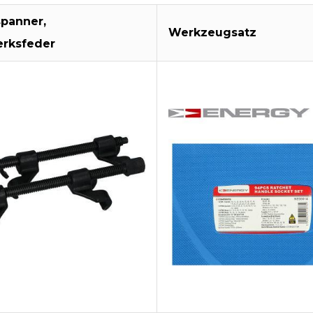
panner,
Werkzeugsatz
erksfeder