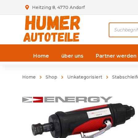
Heitzing 8, 4770 Andorf
Products
search
Home
über uns
Partner werden
Home
Shop
Unkategorisiert
Stabschleif