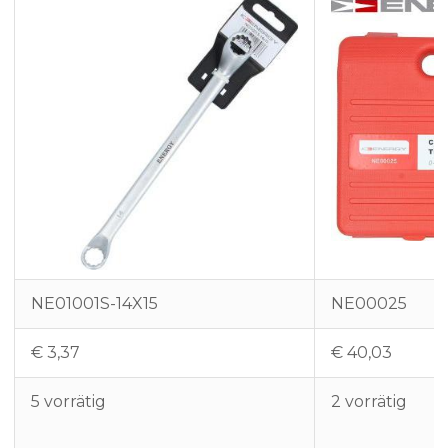
NE01001S-14X15
NE00025
€
3,37
€
40,03
5 vorrätig
2 vorrätig