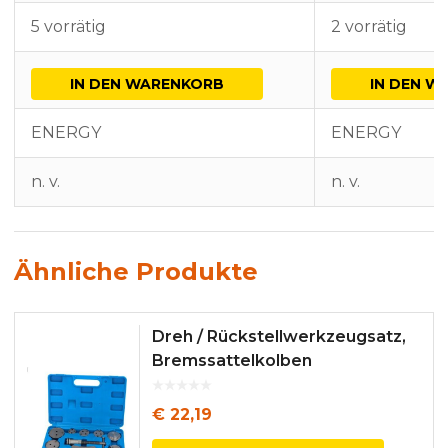
5 vorrätig
2 vorrätig
IN DEN WARENKORB
IN DEN W
ENERGY
ENERGY
n. v.
n. v.
Ähnliche Produkte
Dreh / Rückstellwerkzeugsatz,
Bremssattelkolben
€
22,19