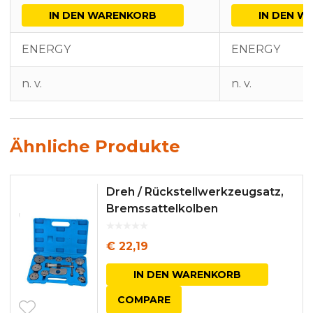
IN DEN WARENKORB
IN DEN W
ENERGY
ENERGY
n. v.
n. v.
Ähnliche Produkte
Dreh / Rückstellwerkzeugsatz,
Bremssattelkolben
€
22,19
IN DEN WARENKORB
COMPARE