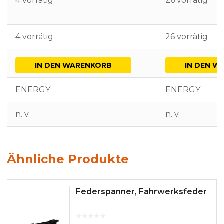
4 vorrätig
26 vorrätig
4 vorrätig
26 vorrätig
IN DEN WARENKORB
IN DEN W
ENERGY
ENERGY
n. v.
n. v.
Ähnliche Produkte
Federspanner, Fahrwerksfeder