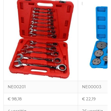
NE00201
NE00003
€
98,18
€
22,19