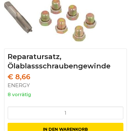
Reparatursatz,
Ölablassschraubengewinde
€
8,66
ENERGY
8 vorrätig
Reparatursatz,
Ölablassschraubengewinde
Menge
IN DEN WARENKORB