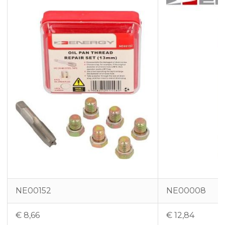
NE00152
NE00008
€
8,66
€
12,84