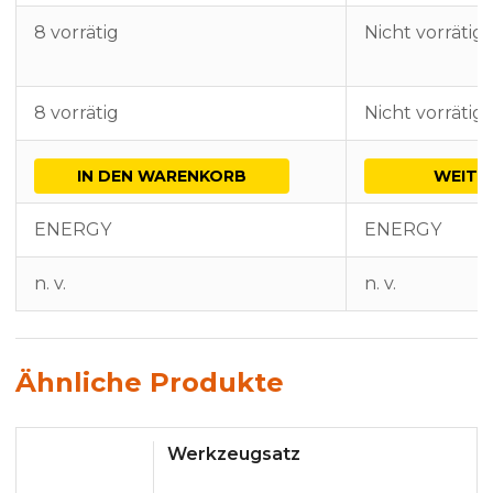
8 vorrätig
Nicht vorrätig
8 vorrätig
Nicht vorrätig
IN DEN WARENKORB
WEITE
ENERGY
ENERGY
n. v.
n. v.
Ähnliche Produkte
Werkzeugsatz