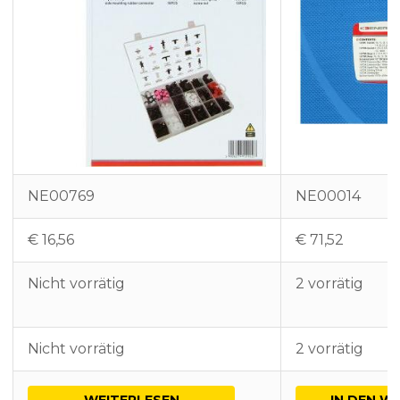
NE00769
NE00014
€
16,56
€
71,52
Nicht vorrätig
2 vorrätig
Nicht vorrätig
2 vorrätig
WEITERLESEN
IN DEN W