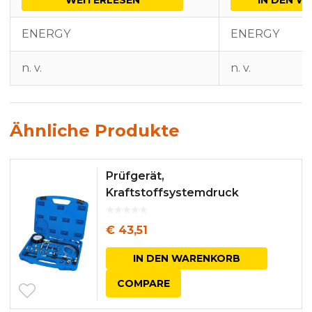
ENERGY
ENERGY
n. v.
n. v.
Ähnliche Produkte
Prüfgerät,
Kraftstoffsystemdruck
€
43,51
IN DEN WARENKORB
COMPARE