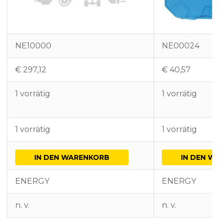
NE10000
NE00024
€
297,12
€
40,57
1 vorrätig
1 vorrätig
1 vorrätig
1 vorrätig
IN DEN WARENKORB
IN DEN W
ENERGY
ENERGY
n. v.
n. v.