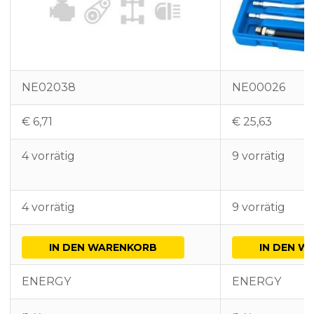
NE02038
NE00026
€
6,71
€
25,63
4 vorrätig
9 vorrätig
4 vorrätig
9 vorrätig
IN DEN WARENKORB
IN DEN W
ENERGY
ENERGY