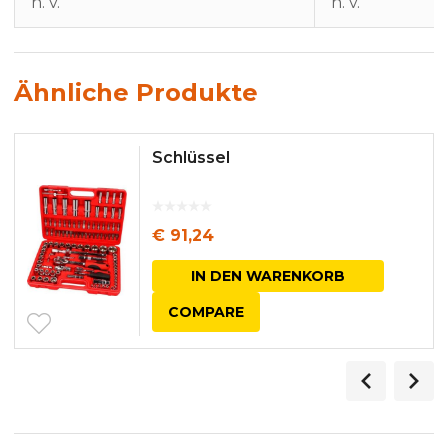
n. v.
n. v.
Ähnliche Produkte
Schlüssel
€
91,24
IN DEN WARENKORB
COMPARE