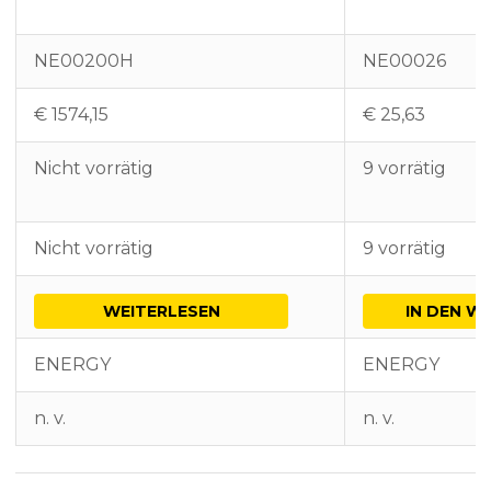
NE00200H
NE00026
€
1574,15
€
25,63
Nicht vorrätig
9 vorrätig
Nicht vorrätig
9 vorrätig
WEITERLESEN
IN DEN W
ENERGY
ENERGY
n. v.
n. v.