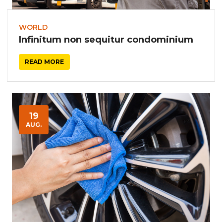
WORLD
Infinitum non sequitur condominium
READ MORE
19
AUG.